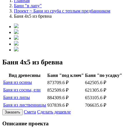
Главная
Бани "в лапу"
Проект ~ Бани из сруба с теплым предбанником
Баня 4х5 из бревна
Баня 4х5 из бревна
Вид древесины
Баня "под ключ"
Баня "по усадку"
Баня из осины
873709.6 ₽
642505.6 ₽
Баня из сосны, ели
852509.6 ₽
621305.6 ₽
Баня из липы
884309.6 ₽
653105.6 ₽
Баня из лиственницы
937839.6 ₽
706635.6 ₽
Смета
Сделать дешевле
Заказать
Описание проекта