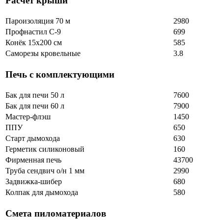
Расчет крыши
Пароизоляция 70 м
2980
Профнастил С-9
699
Конёк 15х200 см
585
Саморезы кровельные
3.8
Печь с комплектующими
Бак для печи 50 л
7600
Бак для печи 60 л
7900
Мастер-флэш
1450
ППУ
650
Старт дымохода
630
Герметик силиконовый
160
Фирменная печь
43700
Труба сендвич о/н 1 мм
2990
Задвижка-шибер
680
Колпак для дымохода
580
Смета пиломатериалов