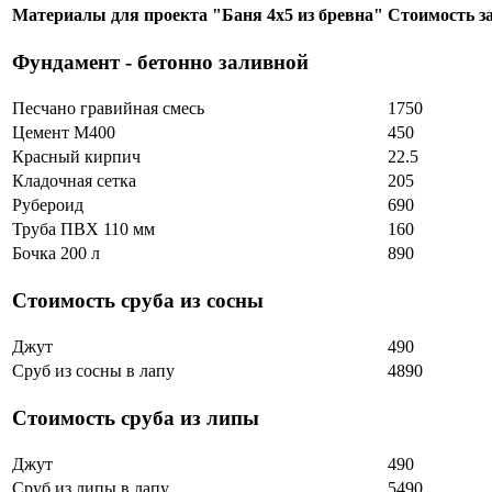
Материалы для проекта "Баня 4х5 из бревна"
Стоимость з
Фундамент - бетонно заливной
Песчано гравийная смесь
1750
Цемент М400
450
Красный кирпич
22.5
Кладочная сетка
205
Рубероид
690
Труба ПВХ 110 мм
160
Бочка 200 л
890
Стоимость сруба из сосны
Джут
490
Сруб из сосны в лапу
4890
Стоимость сруба из липы
Джут
490
Сруб из липы в лапу
5490