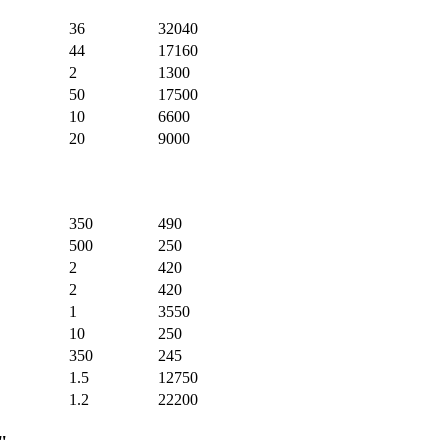
36
32040
44
17160
2
1300
50
17500
10
6600
20
9000
350
490
500
250
2
420
2
420
1
3550
10
250
350
245
1.5
12750
1.2
22200
"