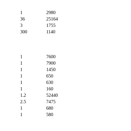
1
2980
36
25164
3
1755
300
1140
1
7600
1
7900
1
1450
1
650
1
630
1
160
1.2
52440
2.5
7475
1
680
1
580