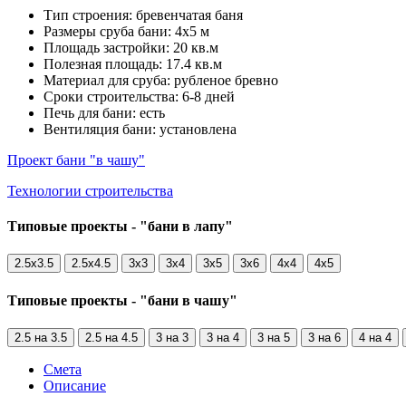
Тип строения: бревенчатая баня
Размеры сруба бани: 4х5 м
Площадь застройки: 20 кв.м
Полезная площадь: 17.4 кв.м
Материал для сруба: рубленое бревно
Сроки строительства: 6-8 дней
Печь для бани: есть
Вентиляция бани: установлена
Проект бани "в чашу"
Технологии строительства
Типовые проекты - "бани в лапу"
2.5х3.5
2.5х4.5
3х3
3х4
3х5
3х6
4х4
4х5
Типовые проекты - "бани в чашу"
2.5 на 3.5
2.5 на 4.5
3 на 3
3 на 4
3 на 5
3 на 6
4 на 4
Смета
Описание