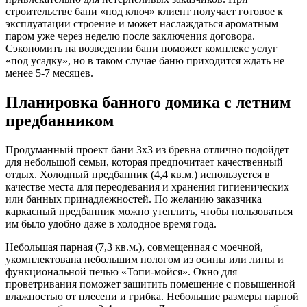
строительстве бани «под ключ» клиент получает готовое к
эксплуатации строение и может наслаждаться ароматным
паром уже через неделю после заключения договора.
Сэкономить на возведении бани поможет комплекс услуг
«под усадку», но в таком случае баню приходится ждать не
менее 5-7 месяцев.
Планировка банного домика с летним
предбанником
Продуманный проект бани 3х3 из бревна отлично подойдет
для небольшой семьи, которая предпочитает качественный
отдых. Холодный предбанник (4,4 кв.м.) используется в
качестве места для переодевания и хранения гигиенических
или банных принадлежностей. По желанию заказчика
каркасный предбанник можно утеплить, чтобы пользоваться
им было удобно даже в холодное время года.
Небольшая парная (7,3 кв.м.), совмещенная с моечной,
укомплектована небольшим пологом из осины или липы и
функциональной печью «Топи-мойся». Окно для
проветривания поможет защитить помещение с повышенной
влажностью от плесени и грибка. Небольшие размеры парной