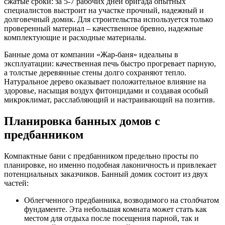
сжатые сроки: за 5-7 рабочих дней бригада опытных
специалистов выстроит на участке прочный, надежный и
долговечный домик. Для строительства используется только
проверенный материал – качественное бревно, надежные
комплектующие и расходные материалы.
Банные дома от компании «Жар-баня» идеальны в
эксплуатации: качественная печь быстро прогревает парную,
а толстые деревянные стены долго сохраняют тепло.
Натуральное дерево оказывает положительное влияние на
здоровье, насыщая воздух фитонцидами и создавая особый
микроклимат, расслабляющий и настраивающий на позитив.
Планировка банных домов с
предбанником
Компактные бани с предбанником предельно просты по
планировке, но именно подобная лаконичность и привлекает
потенциальных заказчиков. Банный домик состоит из двух
частей:
Облегченного предбанника, возводимого на столбчатом
фундаменте. Эта небольшая комната может стать как
местом для отдыха после посещения парной, так и